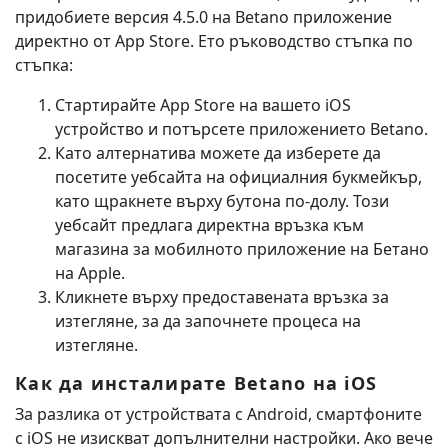
придобиете версия 4.5.0 на Betano приложение
директно от App Store. Ето ръководство стъпка по
стъпка:
Стартирайте App Store на вашето iOS
устройство и потърсете приложението Betano.
Като алтернатива можете да изберете да
посетите уебсайта на официалния букмейкър,
като щракнете върху бутона по-долу. Този
уебсайт предлага директна връзка към
магазина за мобилното приложение на Бетано
на Apple.
Кликнете върху предоставената връзка за
изтегляне, за да започнете процеса на
изтегляне.
Как да инсталирате Betano на iOS
За разлика от устройствата с Android, смартфоните
с iOS не изискват допълнителни настройки. Ако вече