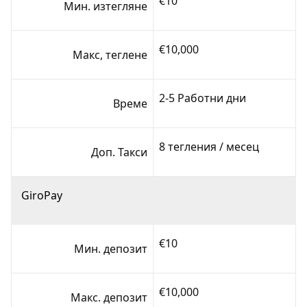
€10
Мин. изтегляне
€10,000
Макс, теглене
2-5 Работни дни
Време
8 тегления / месец
Доп. Такси
GiroPay
€10
Мин. депозит
€10,000
Макс. депозит