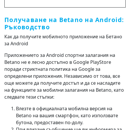
Получаване на Betano на Android:
Ръководство
Как да получите мобилното приложение на Бетано
за Android
Приложението за Android спортни залагания на
Betano не е лесно достъпно в Google PlayStore
поради стриктната политика на Google за
определени приложения. Независимо от това, все
още можете да получите достъп и да се насладите
на функциите за мобилни залагания на Betano, като
следвате тези стъпки:
Влезте в официалната мобилна версия на
Betano на вашия смартфон, като използвате
бутона, предоставен по-долу.
При влизане съобщение ще ви информира за