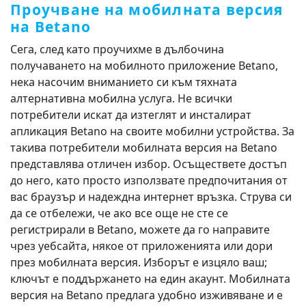
Проучване на мобилната версия
на Betano
Сега, след като проучихме в дълбочина
получаването на мобилното приложение Betano,
нека насочим вниманието си към тяхната
алтернативна мобилна услуга. Не всички
потребители искат да изтеглят и инсталират
апликация Betano на своите мобилни устройства. За
такива потребители мобилната версия на Betano
представлява отличен избор. Осъществете достъп
до него, като просто използвате предпочитания от
вас браузър и надеждна интернет връзка. Струва си
да се отбележи, че ако все още не сте се
регистрирали в Betano, можете да го направите
чрез уебсайта, някое от приложенията или дори
през мобилната версия. Изборът е изцяло ваш;
ключът е поддържането на един акаунт. Мобилната
версия на Betano предлага удобно изживяване и е