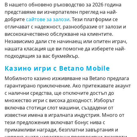
В нашето обновено ръководство за 2026 година
представяме ви изчерпателен преглед на най-
добрите
сайтове за залози
. Тези платформи се
отличават с надежност, разнообразие от залози и
висококачествено обслужване на клиентите.
Независимо дали сте начинаещ или опитен играч,
нашата класация ще ви помогне да изберете най-
подходящия за вас букмейкър.
Казино игри с Betano Mobile
Мобилното казино изживяване на Betano предлага
гарантирано приключение. Ако притежавате акаунт
с налични средства, ще отключите достъп до
множество игри с висока доходност. Изборът
включва стотици слот машини, създадени от
известни имена в игралната индустрия. Много от
тези предложения включват бонус нива с
примамливи награди, безплатни завъртания и