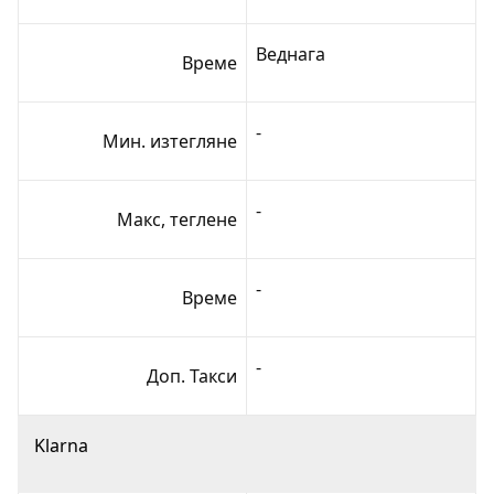
Веднага
Време
-
Мин. изтегляне
-
Макс, теглене
-
Време
-
Доп. Такси
Klarna