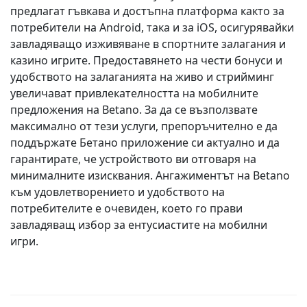
предлагат гъвкава и достъпна платформа както за
потребители на Android, така и за iOS, осигурявайки
завладяващо изживяване в спортните залагания и
казино игрите. Предоставянето на чести бонуси и
удобството на залаганията на живо и стрийминг
увеличават привлекателността на мобилните
предложения на Betano. За да се възползвате
максимално от тези услуги, препоръчително е да
поддържате Бетано приложение си актуално и да
гарантирате, че устройството ви отговаря на
минималните изисквания. Ангажиментът на Betano
към удовлетворението и удобството на
потребителите е очевиден, което го прави
завладяващ избор за ентусиастите на мобилни
игри.