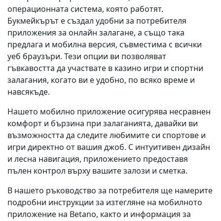
операционната система, която работят.
Букмейкърът е създал удобни за потребителя
приложения за онлайн залагане, а също така
предлага и мобилна версия, съвместима с всички
уеб браузъри. Тези опции ви позволяват
гъвкавостта да участвате в казино игри и спортни
залагания, когато ви е удобно, по всяко време и
навсякъде.
Нашето мобилно приложение осигурява несравнен
комфорт и бързина при залаганията, давайки ви
възможността да следите любимите си спортове и
игри директно от вашия джоб. С интуитивен дизайн
и лесна навигация, приложението предоставя
пълен контрол върху вашите залози и сметка.
В нашето ръководство за потребителя ще намерите
подробни инструкции за изтегляне на мобилното
приложение на Betano, както и информация за