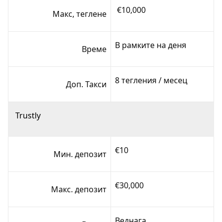
€10,000
Макс, теглене
В рамките на деня
Време
8 тегления / месец
Доп. Такси
Trustly
€10
Мин. депозит
€30,000
Макс. депозит
Веднага