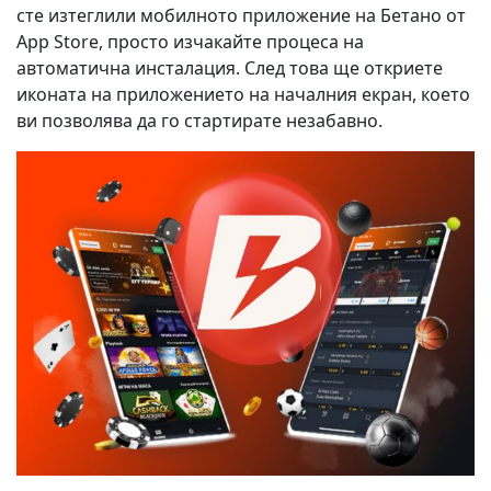
сте изтеглили мобилното приложение на Бетано от
App Store, просто изчакайте процеса на
автоматична инсталация. След това ще откриете
иконата на приложението на началния екран, което
ви позволява да го стартирате незабавно.