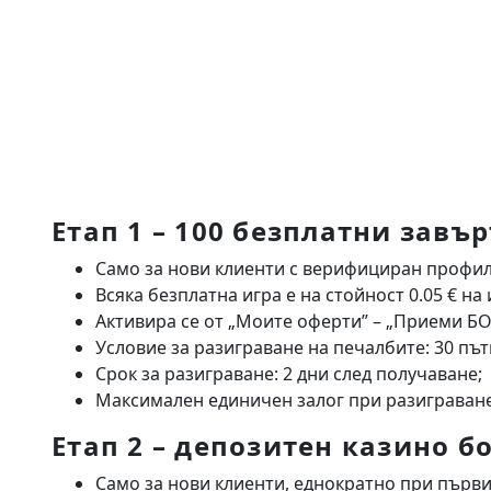
Етап 1 – 100 безплатни зав
Само за нови клиенти с верифициран профил 
Всяка безплатна игра е на стойност 0.05 € на 
Активира се от „Моите оферти” – „Приеми Б
Условие за разиграване на печалбите: 30 път
Срок за разиграване: 2 дни след получаване;
Максимален единичен залог при разиграване:
Етап 2 – депозитен казино бо
Само за нови клиенти, еднократно при първи