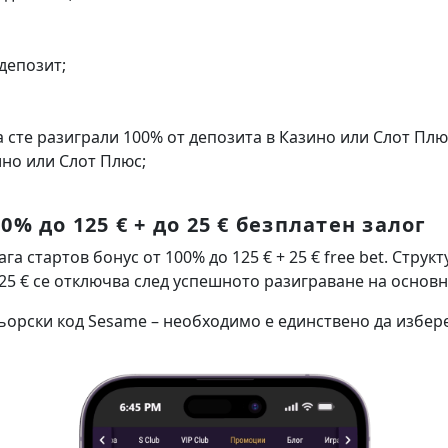
депозит;
да сте разиграли 100% от депозита в Казино или Слот Плю
ино или Слот Плюс;
0% до 125 € + до 25 € безплатен залог
а стартов бонус от 100% до 125 € + 25 € free bet. Струк
о 25 € се отключва след успешното разиграване на основ
ьорски код Sesame – необходимо е единствено да избере