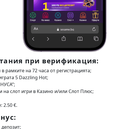
ъртания при верификация:
в рамките на 72 часа от регистрацията;
играта 5 Dazzling Hot;
ОНУСА”;
и на слот игри в Казино и/или Слот Плюс;
 2.50 €.
нус:
 депозит;