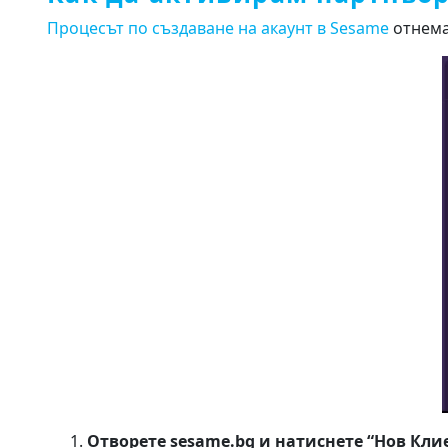
Процесът по създаване на акаунт в Sesame
отнема 
Отворете sesame.bg и натиснете “Нов Клие