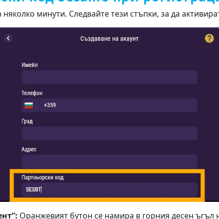
няколко минути. Следвайте тези стъпки, за да активира
нт”:
Оранжевият бутон се намира в горния десен ъгъл н