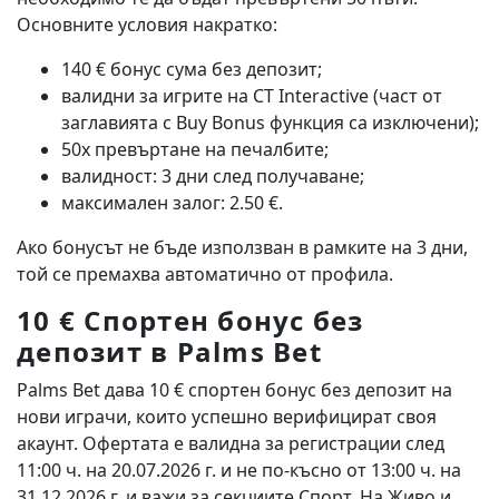
Основните условия накратко:
140 € бонус сума без депозит;
валидни за игрите на CT Interactive (част от
заглавията с Buy Bonus функция са изключени);
50x превъртане на печалбите;
валидност: 3 дни след получаване;
максимален залог: 2.50 €.
Ако бонусът не бъде използван в рамките на 3 дни,
той се премахва автоматично от профила.
10 € Спортен бонус без
депозит в Palms Bet
Palms Bet дава 10 € спортен бонус без депозит на
нови играчи, които успешно верифицират своя
акаунт. Офертата е валидна за регистрации след
11:00 ч. на 20.07.2026 г. и не по-късно от 13:00 ч. на
31.12.2026 г. и важи за секциите Спорт, На Живо и