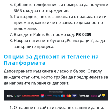
Добавете телефонния си номер, за да получите
SMS с код за потвърждение.
Потвърдете, че сте запознати с правилата и ги
приемате, както и че не заемате длъжностно
положение.
Въведете Palms Bet промо код:
PB-0209
Накрая натиснете бутона „Регистрация“, за да
завършите процеса.
Опции за Депозит и Теглене на
Платформата
Депозирането към сайта е лесно и бързо. Отдолу
виждате стъпките, които трябва да предприемете за
да направите първия си депозит.
Отваряне на сайта и влизане с вашите данни.