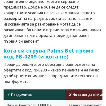
сравнително редовно, което е сериозно
предимство. Добре е обаче да се следят
конкретните условия на всяка кампания, защото
размерът на наградата, срокът за използване и
изискванията за разиграване могат да се
различават. За новите играчи това е отличен начин
да опознаят платформата, преди да направят
първия си депозит.
Кога си струва Palms Bet промо
код PB-0209 (и кога не)
Преди да решите, ето обективна равносметка на
офертата с код PB-0209 – какво печелите и на какво
да обърнете внимание, според нашите тестове на
платформата.
✔ Предимства
✘ На какво да внимав
Казино бонусът до 1 000 € е
Казино превъртането е