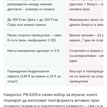
разпределен между няколко
(депозит + бонус) – изи
депозита – усвоява се плавно
активна игра
До 300 Free Spins + до 100 Free
Максимален залог само
Chips към казино пакета
докато бонусът е актив
Ниско спортно превъртане – само
Кратки срокове – 14 дн
6 пъти (мин. коефициент 1.50)
казино, 7 дни за спорт
Нисък минимален депозит от 5 €
Спортният и казино ста
са алтернативни – изб
един
Периодични бездепозитни
Кеш-аут и повтарящи с
оферти (140 € за казино и 10 € за
не се зачитат за спортн
спорт)
превъртане
Накратко: PB-0209 е силен избор за играчи, които
планират да използват платформата активно през
първата седмица и предпочитат казиното – там са и