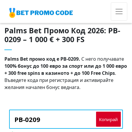
Palms Bet Промо Код 2026: PB-
0209 – 1 000 € + 300 FS
Palms Bet промо код е PB-0209.
С него получавате
100% бонус до 100 евро за спорт или до 1 000 евро
+ 300 free spins в казиното + до 100 Free Chips
.
Въведете кода при регистрация и активирайте
желания начален бонус веднага.
PB-0209
Копирай