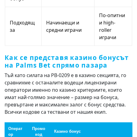
По-опитни
Подходящ
Начинаещи и
и high-
за
средни играчи
roller
играчи
Как се представя казино бонусът
на Palms Bet спрямо пазара
Тъй като силата на PB-0209 е в казино секцията, го
сравнихме с останалите водещи лицензирани
оператори именно по казино критериите, които
имат най-голямо значение – размер на бонуса,
превъртане и максимален залог с бонус средства.
Всички кодове са тествани от нашия екип.
Операт
Промо
Казино бонус
ор
код