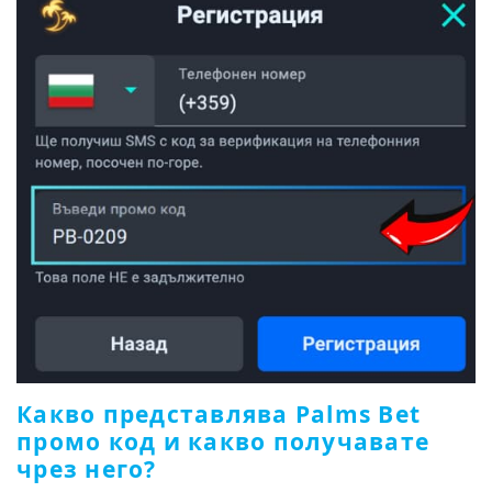
Какво представлява Palms Bet
промо код и какво получавате
чрез него?