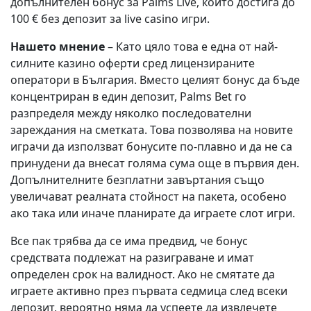
допълнителен бонус за Palms Live, който достига до
100 € без депозит за live casino игри.
Нашето мнение
– Като цяло това е една от най-
силните казино оферти сред лицензираните
оператори в България. Вместо целият бонус да бъде
концентриран в един депозит, Palms Bet го
разпределя между няколко последователни
зареждания на сметката. Това позволява на новите
играчи да използват бонусите по-плавно и да не са
принудени да внесат голяма сума още в първия ден.
Допълнителните безплатни завъртания също
увеличават реалната стойност на пакета, особено
ако така или иначе планирате да играете слот игри.
Все пак трябва да се има предвид, че бонус
средствата подлежат на разиграване и имат
определен срок на валидност. Ако не смятате да
играете активно през първата седмица след всеки
депозит, вероятно няма да успеете да извлечете