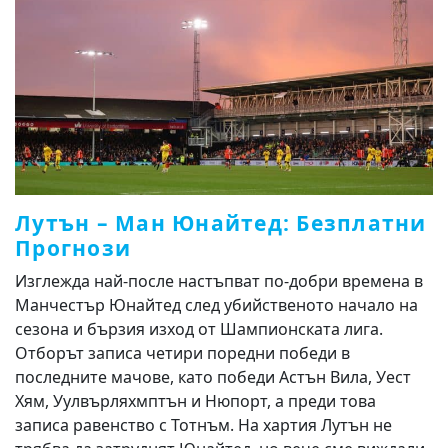
Лутън – Ман Юнайтед: Безплатни
Прогнози
Изглежда най-после настъпват по-добри времена в
Манчестър Юнайтед след убийственото начало на
сезона и бързия изход от Шампионската лига.
Отборът записа четири поредни победи в
последните мачове, като победи Астън Вила, Уест
Хям, Уулвърляхмптън и Нюпорт, а преди това
записа равенство с Тотнъм. На хартия Лутън не