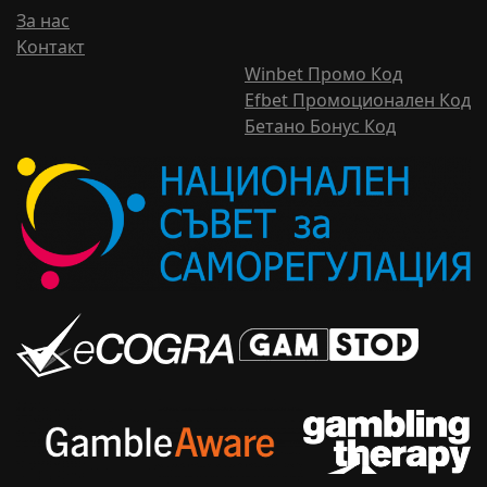
За нас
Kонтакт
Winbet Промо Код
Efbet Промоционален Код
Бетано Бонус Код