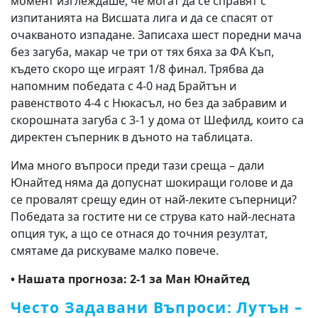
момент изглеждаше, че могат да се справят с
изпитанията на Висшата лига и да се спасят от
очакваното изпадане. Записаха шест поредни мача
без загуба, макар че три от тях бяха за ФА Къп,
където скоро ще играят 1/8 финал. Трябва да
напомним победата с 4-0 над Брайтън и
равенството 4-4 с Нюкасъл, но без да забравим и
скорошната загуба с 3-1 у дома от Шефилд, които са
директен съперник в дъното на таблицата.
Има много въпроси преди тази среща – дали
Юнайтед няма да допуснат шокиращи голове и да
се провалят срещу един от най-леките съперници?
Победата за гостите ни се струва като най-лесната
опция тук, а що се отнася до точния резултат,
смятаме да рискуваме малко повече.
• Нашата прогноза: 2-1 за Ман Юнайтед
Често Задавани Въпроси: Лутън –