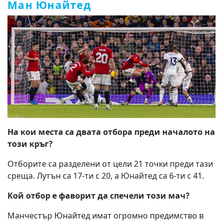
Ман Юнайтед
На кои места са двата отбора преди началото на
този кръг?
Отборите са разделени от цели 21 точки преди тази
среща. Лутън са 17-ти с 20, а Юнайтед са 6-ти с 41.
Кой отбор е фаворит да спечели този мач?
Манчестър Юнайтед имат огромно предимство в