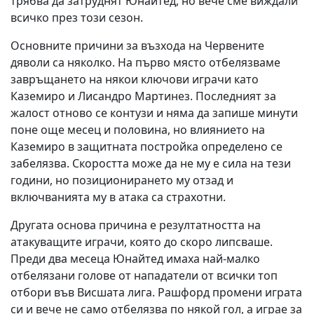
трябва да затруднят Юнайтед, но вече сме виждали
всичко през този сезон.
Основните причини за възхода на Червените
дяволи са няколко. На първо място отбелязваме
завръщането на някои ключови играчи като
Каземиро и Лисандро Мартинез. Последният за
жалост отново се контузи и няма да запише минути
поне още месец и половина, но влиянието на
Каземиро в защитната постройка определено се
забелязва. Скоростта може да не му е сила на тези
години, но позиционирането му отзад и
включванията му в атака са страхотни.
Другата основа причина е резултатността на
атакуващите играчи, която до скоро липсваше.
Преди два месеца Юнайтед имаха най-малко
отбелязани голове от нападатели от всички топ
отбори във Висшата лига. Рашфорд промени играта
си и вече не само отбелязва по някой гол, а играе за