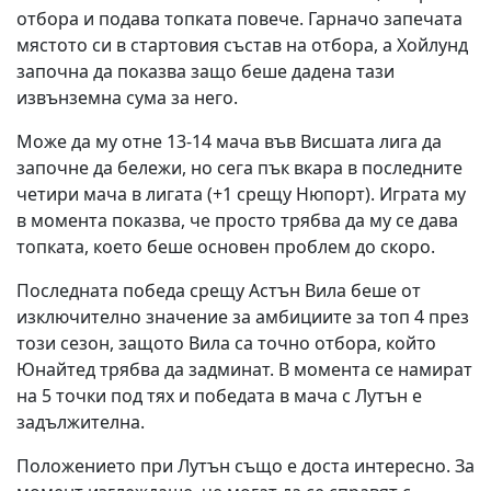
отбора и подава топката повече. Гарначо запечата
мястото си в стартовия състав на отбора, а Хойлунд
започна да показва защо беше дадена тази
извънземна сума за него.
Може да му отне 13-14 мача във Висшата лига да
започне да бележи, но сега пък вкара в последните
четири мача в лигата (+1 срещу Нюпорт). Играта му
в момента показва, че просто трябва да му се дава
топката, което беше основен проблем до скоро.
Последната победа срещу Астън Вила беше от
изключително значение за амбициите за топ 4 през
този сезон, защото Вила са точно отбора, който
Юнайтед трябва да задминат. В момента се намират
на 5 точки под тях и победата в мача с Лутън е
задължителна.
Положението при Лутън също е доста интересно. За