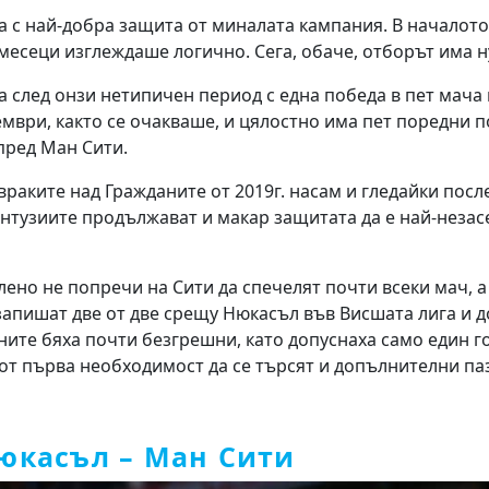
а с най-добра защита от миналата кампания. В началот
месеци изглеждаше логично. Сега, обаче, отборът има н
а след онзи нетипичен период с една победа в пет мача
мври, както се очакваше, и цялостно има пет поредни п
пред Ман Сити.
раките над Гражданите от 2019г. насам и гледайки пос
онтузиите продължават и макар защитата да е най-незас
ено не попречи на Сити да спечелят почти всеки мач, 
апишат две от две срещу Нюкасъл във Висшата лига и д
ите бяха почти безгрешни, като допуснаха само един го
 от първа необходимост да се търсят и допълнителни паз
юкасъл – Ман Сити