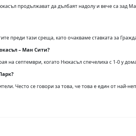
касъл продължават да дълбаят надолу и вече са зад Ман
е преди тази среща, като очакваме ставката за Гражда
юкасъл – Ман Сити?
ая на септември, когато Нюкасъл спечелиха с 1-0 у дома
Парк?
тели. Често се говори за това, че това е един от най-н