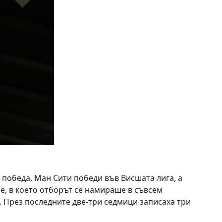
 победа. Ман Сити победи във Висшата лига, а
ме, в което отборът се намираше в съвсем
. През последните две-три седмици записаха три