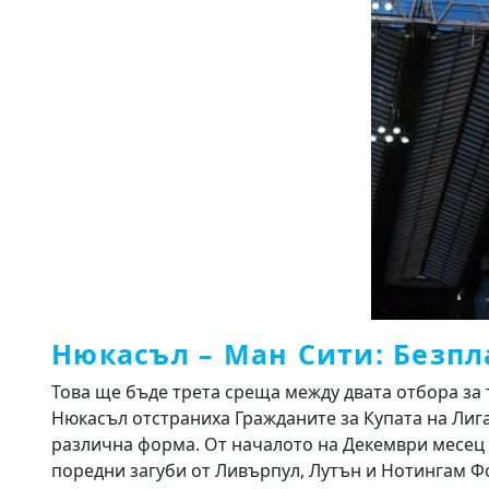
Нюкасъл – Ман Сити: Безпл
Това ще бъде трета среща между двата отбора за 
Нюкасъл отстраниха Гражданите за Купата на Лига
различна форма. От началото на Декември месец С
поредни загуби от Ливърпул, Лутън и Нотингам Ф