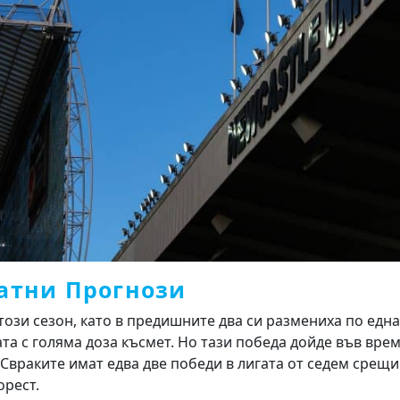
атни Прогнози
този сезон, като в предишните два си размениха по една
та с голяма доза късмет. Но тази победа дойде във вре
враките имат едва две победи в лигата от седем срещи
орест.