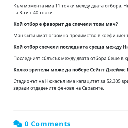
Към момента има 11 точки между двата отбора. Ню
са 3-ти с 40 точки.
Кой отбор е фаворит да спечели този мач?
Ман Сити имат огромно предимство в коефициентит
Кой отбор спечели последната среща между Н
Последният сблъсък между двата отбора беше в кр
Колко зрители може да побере Сейнт Джеймс 
Стадионът на Нюкасъл има капацитет за 52,305 зри
заради отдадените фенове на Свраките.
0 Comments