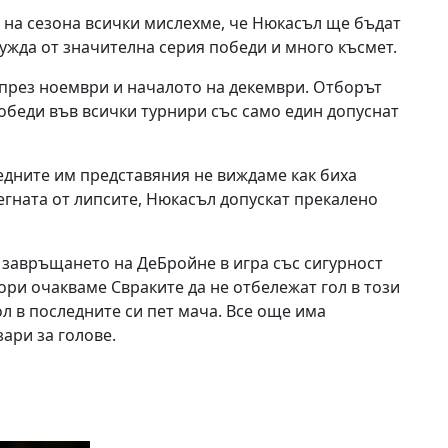
о на сезона всички мислехме, че Нюкасъл ще бъдат
ужда от значителна серия победи и много късмет.
 през ноември и началото на декември. Отборът
обеди във всички турнири със само един допуснат
ледните им представяния не виждаме как биха
егната от липсите, Нюкасъл допускат прекалено
а завръщането на ДеБройне в игра със сигурност
ори очакваме Свраките да не отбележат гол в този
л в последните си пет мача. Все още има
ари за голове.