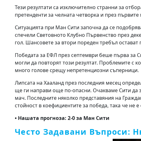
Тези резултати са изключително странни за отбор
претенденти за челната четворка и през първите 
Ситуацията при Ман Сити започна да се подобряв
спечели Световното Клубно Първенство през деке
гол. Шансовете за втори пореден требъл остават 
Победата за ЕФЛ през септември беше първа за Св
могли да повторят този резултат. Проблемите с к
много голове срещу непретенциозни съперници.
Липсата на Хааланд през последния месец определ
ще ги направи още по-опасни. Очакваме Сити да з
мач. Последните няколко представяния на Граждан
стойност в коефициентите за победа, така че не е
• Нашата прогноза: 2-0 за Ман Сити
Често Задавани Въпроси: Н